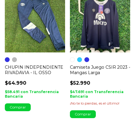
CHUPIN INDEPENDIENTE
Camiseta Juego CSIR 2023 -
RIVADAVIA - IL OSSO
Mangas Larga
$64.990
$52.990
$58.491
con
Transferencia
$47.691
con
Transferencia
Bancaria
Bancaria
¡No te lo pierdas, es el último!
Comprar
Comprar