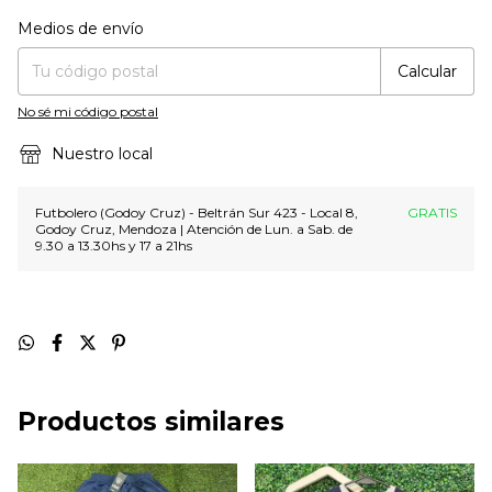
Entregas para el CP:
Cambiar CP
Medios de envío
Calcular
No sé mi código postal
Nuestro local
Futbolero (Godoy Cruz) - Beltrán Sur 423 - Local 8,
GRATIS
Godoy Cruz, Mendoza | Atención de Lun. a Sab. de
9.30 a 13.30hs y 17 a 21hs
Productos similares