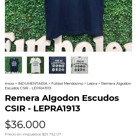
Inicio
>
INDUMENTARIA
>
Fútbol Mendocino
>
Lepra
>
Remera Algodon
Escudos CSIR - LEPRA1913
Remera Algodon Escudos
CSIR - LEPRA1913
$36.000
Precio sin impuestos
$29.752,07