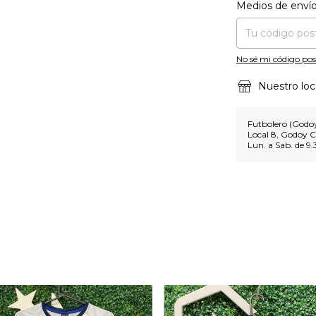
Entregas para el CP
Medios de enví
No sé mi código pos
Nuestro loc
Futbolero (Godoy
Local 8, Godoy C
Lun. a Sab. de 9.