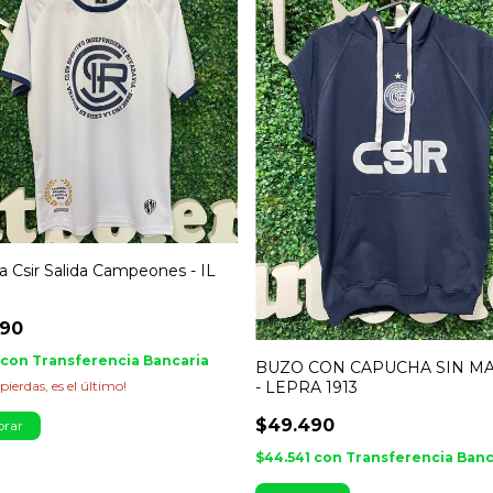
 Csir Salida Campeones - IL
990
con
Transferencia Bancaria
BUZO CON CAPUCHA SIN M
 pierdas, es el último!
- LEPRA 1913
$49.490
rar
$44.541
con
Transferencia Banc