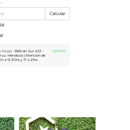
:
Cambiar CP
o
Calcular
tal
al
 Cruz) - Beltrán Sur 423 -
GRATIS
ruz, Mendoza | Atención de
30 a 13.30hs y 17 a 21hs