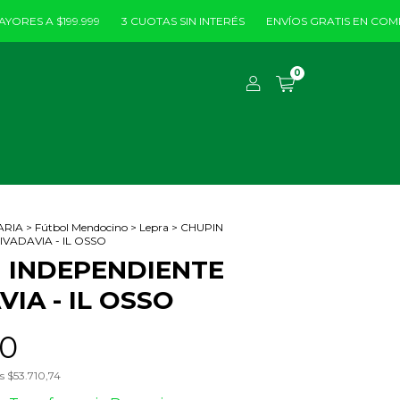
A $199.999
3 CUOTAS SIN INTERÉS
ENVÍOS GRATIS EN COMPRAS M
0
ARIA
>
Fútbol Mendocino
>
Lepra
>
CHUPIN
VADAVIA - IL OSSO
 INDEPENDIENTE
VIA - IL OSSO
90
os
$53.710,74