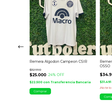
ARQUERO
Remera Algodon Campeon CSIR
Remera
OSSO
$32.990
$34.
$25.000
24
% OFF
ia Bancaria
$31.491
$22.500
con
Transferencia Bancaria
!
¡No te lo
Comprar
Comp