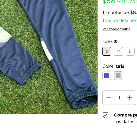
$58.491
co
12
cuotas de
$8.
10% de descue
Ver más detalles
Talle:
S
S
M
L
Color:
Gris
Compra p
Tus datos 