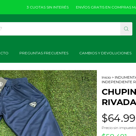
3 CUOTAS SIN INTERÉS
ENVÍOS GRATIS EN COMPRAS MAYORES 
ACTO
PREGUNTAS FRECUENTES
CAMBIOS Y DEVOLUCIONES
Inicio
>
INDUMENT
1
/
5
INDEPENDIENTE RI
CHUPIN
RIVADA
$64.9
Precio sin impuest