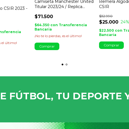
Camiseta Manchester United
Remera Algo
Titular 2023/24 / Replica
CSIR
o CSIR 2023 -
importada
$71.500
$32.990
$25.000
24
%
$64.350
con
Transferencia
Bancaria
$22.500
con
Tr
nsferencia
Bancaria
¡No te lo pierdas, es el último!
s el último!
Comprar
Comprar
E FÚTBOL, TU DEPORTE Y