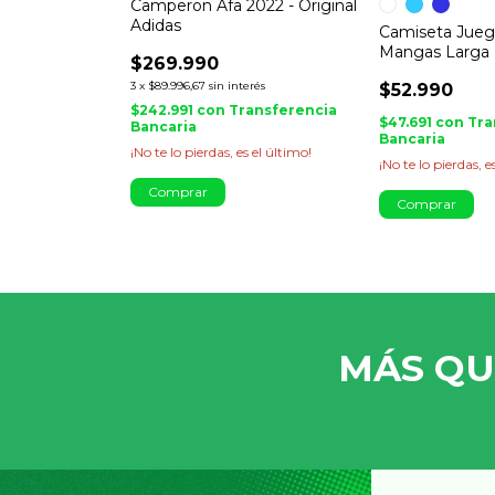
ible Afa 2022
Camperon Afa 2022 - Original
s
Adidas
Camiseta Jueg
Mangas Larga
$269.990
3
x
$89.996,67
sin interés
$52.990
ansferencia
$242.991
con
Transferencia
$47.691
con
Tra
Bancaria
Bancaria
¡No te lo pierdas, es el último!
¡No te lo pierdas, e
Comprar
Comprar
MÁS QU