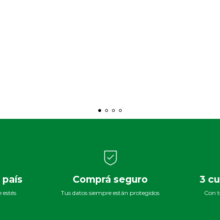
 país
Comprá seguro
3 cu
 estés
Tus datos siempre están protegidos
Con to