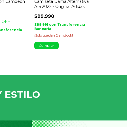
don Campeon
Camiseta Dama Alternativa
Buzo River Pla
Afa 2022 - Original Adidas
Replica
$99.990
$54.990
 OFF
$89.991
con
Transferencia
$49.491
con
Tr
Bancaria
Bancaria
ansferencia
¡Solo quedan
2
en stock!
¡No te lo pierdas, 
Comprar
Comprar
 ESTILO