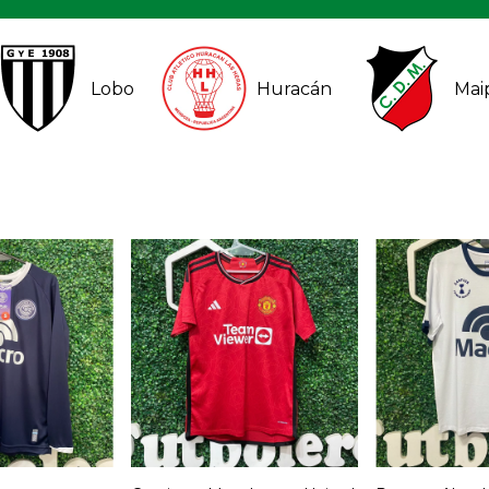
Lobo
Huracán
Mai