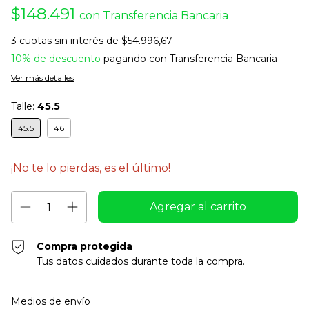
$148.491
con
Transferencia Bancaria
3
cuotas sin interés de
$54.996,67
10% de descuento
pagando con Transferencia Bancaria
Ver más detalles
Talle:
45.5
45.5
46
¡No te lo pierdas, es el último!
Compra protegida
Tus datos cuidados durante toda la compra.
Entregas para el CP:
Cambiar CP
Medios de envío