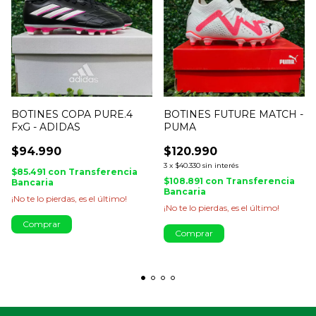
BOTINES COPA PURE.4
BOTINES FUTURE MATCH -
FxG - ADIDAS
PUMA
$94.990
$120.990
3
x
$40.330
sin interés
$85.491
con
Transferencia
$108.891
con
Transferencia
Bancaria
Bancaria
¡No te lo pierdas, es el último!
¡No te lo pierdas, es el último!
Comprar
Comprar