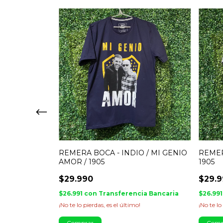
- TERCERA -
REMERA BOCA - INDIO / MI GENIO
REMER
C EXACTA
AMOR / 1905
1905
$29.990
$29.
cia Bancaria
$26.991
con
Transferencia Bancaria
$26.99
¡No te lo pierdas, es el último!
¡No te lo
Comprar
Comp