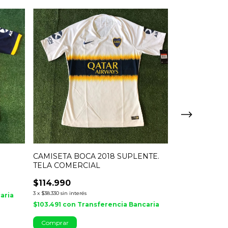
CAMISETA BOCA 2018 SUPLENTE.
CHOMBA NIKE
TELA COMERCIAL
$89.990
$114.990
$80.991
con
Tr
3
x
$38.330
sin interés
aria
¡No te lo pierdas, 
$103.491
con
Transferencia Bancaria
Comprar
Comprar