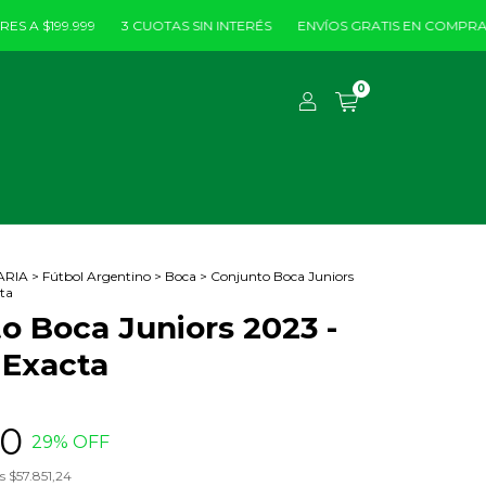
199.999
3 CUOTAS SIN INTERÉS
ENVÍOS GRATIS EN COMPRAS MAYO
0
ARIA
>
Fútbol Argentino
>
Boca
>
Conjunto Boca Juniors
ta
o Boca Juniors 2023 -
 Exacta
00
29
% OFF
os
$57.851,24