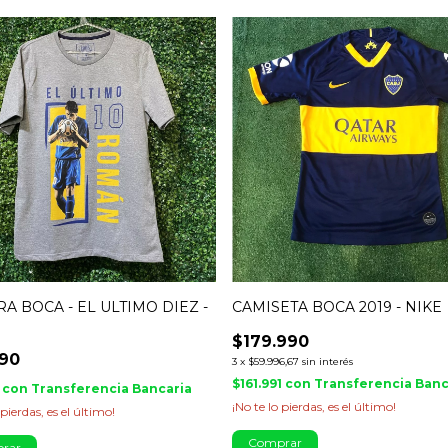
A BOCA - EL ULTIMO DIEZ -
CAMISETA BOCA 2019 - NIKE
$179.990
990
3
x
$59.996,67
sin interés
$161.991
con
Transferencia Banc
1
con
Transferencia Bancaria
¡No te lo pierdas, es el último!
 pierdas, es el último!
Comprar
rar