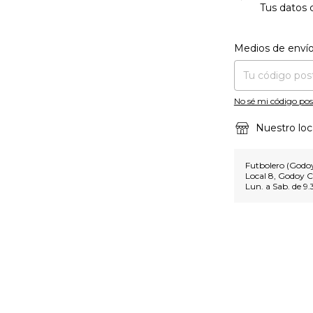
Tus datos 
Entregas para el CP
Medios de enví
No sé mi código pos
Nuestro loc
Futbolero (Godoy
Local 8, Godoy C
Lun. a Sab. de 9.