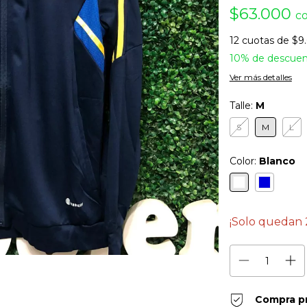
$63.000
c
12
cuotas de
$9
10% de descue
Ver más detalles
Talle:
M
S
M
L
Color:
Blanco
¡Solo quedan
Compra p