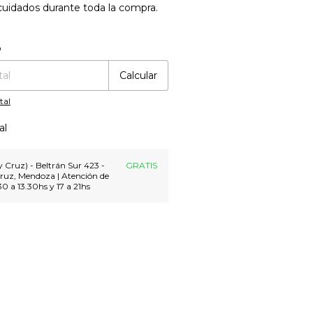
cuidados durante toda la compra.
:
Cambiar CP
o
Calcular
tal
al
 Cruz) - Beltrán Sur 423 -
GRATIS
ruz, Mendoza | Atención de
30 a 13.30hs y 17 a 21hs