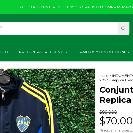
3 CUOTAS SIN INTERÉS
ENVÍOS GRATIS EN COMPRAS MAYORES A $
ACTO
PREGUNTAS FRECUENTES
CAMBIOS Y DEVOLUCIONES
Inicio
>
INDUMENT
1
/
5
2023 - Replica Exac
Conjunt
Replica
$99.000
$70.0
Precio sin impuest