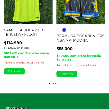
CAMISETA BOCA 2018 -
TERCERA / FLUOR
BERMUDA BOCA JUNIORS
NBA MARADONA
$114.990
3
x
$38.330
sin interés
$55.000
$103.491
con
Transferencia
$49.500
con
Transferencia
Bancaria
Bancaria
¡No te lo pierdas, es el último!
¡No te lo pierdas, es el último!
Comprar
Comprar