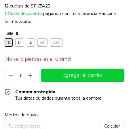
12
cuotas de
$11.654,25
10% de descuento
pagando con Transferencia Bancaria
Ver más detalles
Talle:
S
S
M
L
XL
XXL
¡No te lo pierdas, es el último!
Compra protegida
Tus datos cuidados durante toda la compra.
Entregas para el CP:
Cambiar CP
Medios de envío
Calcular