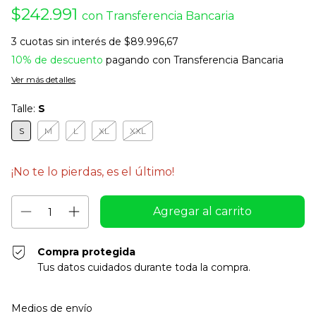
$242.991
con
Transferencia Bancaria
3
cuotas sin interés de
$89.996,67
10% de descuento
pagando con Transferencia Bancaria
Ver más detalles
Talle:
S
S
M
L
XL
XXL
¡No te lo pierdas, es el último!
Compra protegida
Tus datos cuidados durante toda la compra.
Entregas para el CP:
Cambiar CP
Medios de envío