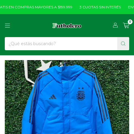
IS EN COMPRAS MAYORES A $199.999
3 CUOTAS SIN INTERÉS
ENVÍ
0
1
/
3