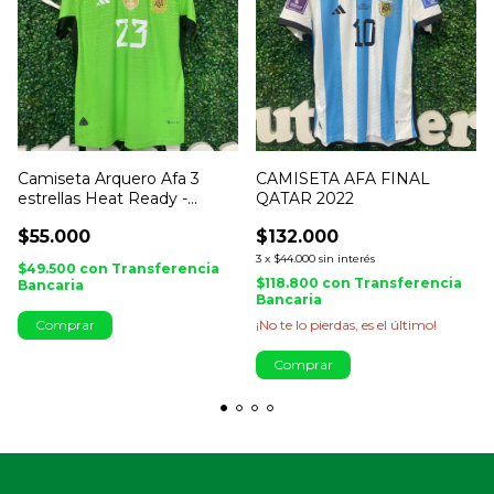
Camiseta Arquero Afa 3
CAMISETA AFA FINAL
estrellas Heat Ready -
QATAR 2022
IMPORTADA
$55.000
$132.000
3
x
$44.000
sin interés
$49.500
con
Transferencia
$118.800
con
Transferencia
Bancaria
Bancaria
Comprar
¡No te lo pierdas, es el último!
Comprar