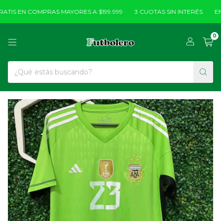
TIS EN COMPRAS MAYORES A $199.999
3 CUOTAS SIN INTERÉS
ENV
0
1
/
5