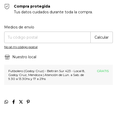
Compra protegida
Tus datos cuidados durante toda la compra.
Entregas para el CP:
Cambiar CP
Medios de envío
Calcular
No sé mi código postal
Nuestro local
Futbolero (Godoy Cruz) - Beltrán Sur 423 - Local 8,
GRATIS
Godoy Cruz, Mendoza | Atención de Lun. a Sab. de
9.30 a 13.30hs y 17 a 21hs