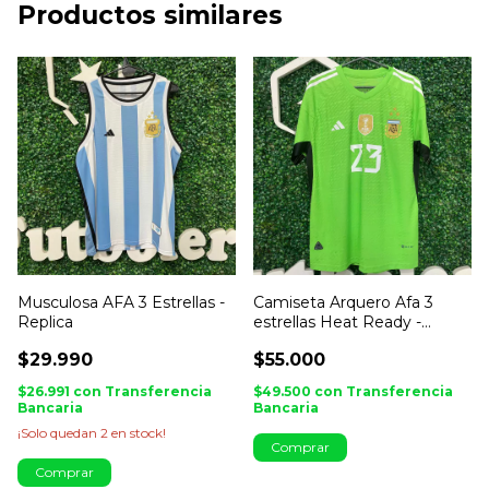
Productos similares
Musculosa AFA 3 Estrellas -
Camiseta Arquero Afa 3
Replica
estrellas Heat Ready -
IMPORTADA
$29.990
$55.000
$26.991
con
Transferencia
$49.500
con
Transferencia
Bancaria
Bancaria
¡Solo quedan
2
en stock!
Comprar
Comprar