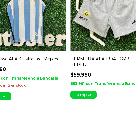
sa AFA 3 Estrellas - Replica
BERMUDA AFA 1994 - GRIS -
REPLIC
990
$59.990
1
con
Transferencia Bancaria
$53.991
con
Transferencia Banc
uedan
2
en stock!
Comprar
rar