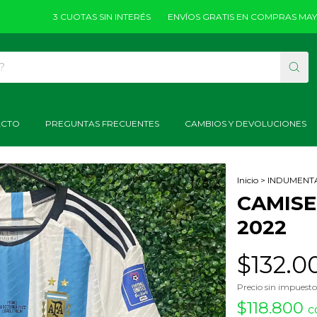
3 CUOTAS SIN INTERÉS
ENVÍOS GRATIS EN COMPRAS MAYORES A
ACTO
PREGUNTAS FRECUENTES
CAMBIOS Y DEVOLUCIONES
Inicio
>
INDUMENT
1
/
5
CAMISE
2022
$132.0
Precio sin impuest
$118.800
c