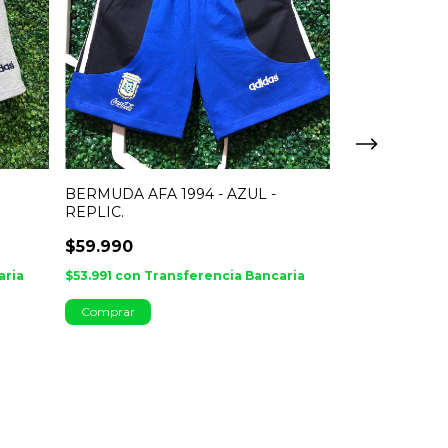
BERMUDA AFA 1994 - AZUL -
Camiseta Retro
REPLIC.
IMPORTADA
$59.990
$72.000
aria
$53.991
con
Transferencia Bancaria
$64.800
con
Tr
¡Solo quedan
2
en 
Comprar
Comprar