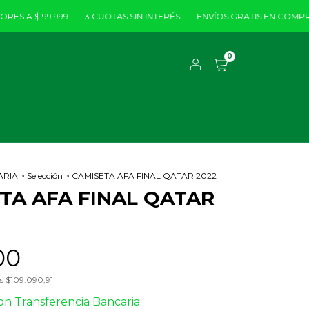
 $199.999
3 CUOTAS SIN INTERÉS
ENVÍOS GRATIS EN COMPRAS MAY
0
ARIA
>
Selección
>
CAMISETA AFA FINAL QATAR 2022
TA AFA FINAL QATAR
00
os
$109.090,91
on
Transferencia Bancaria