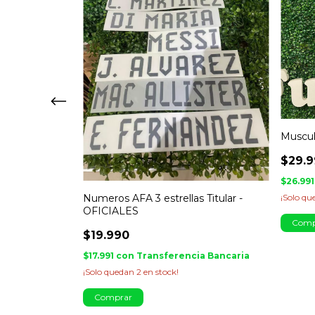
das
Musculo
$29.
ia Bancaria
$26.99
¡Solo q
Numeros AFA 3 estrellas Titular -
OFICIALES
Comp
$19.990
$17.991
con
Transferencia Bancaria
¡Solo quedan
2
en stock!
Comprar