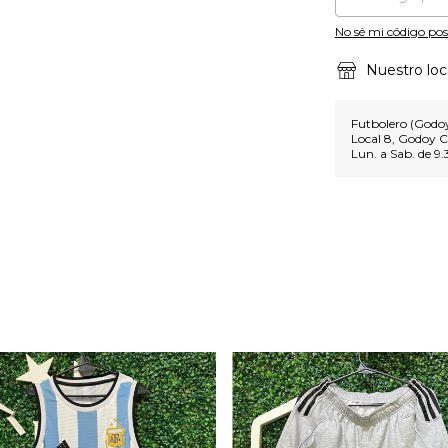
No sé mi código pos
Nuestro loc
Futbolero (Godoy
Local 8, Godoy C
Lun. a Sab. de 9.