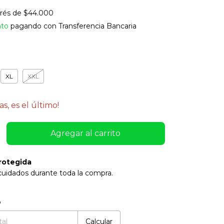
erés de
$44.000
nto
pagando con Transferencia Bancaria
XL
XXL
as, es el último!
rotegida
cuidados durante toda la compra.
:
Cambiar CP
o
Calcular