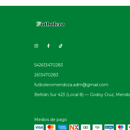
542613470283
2613470283
futboleromendoza.adm@gmail.com
Beltrán Sur 423 (Local 8) — Godoy Cruz, Mend
Medios de pago