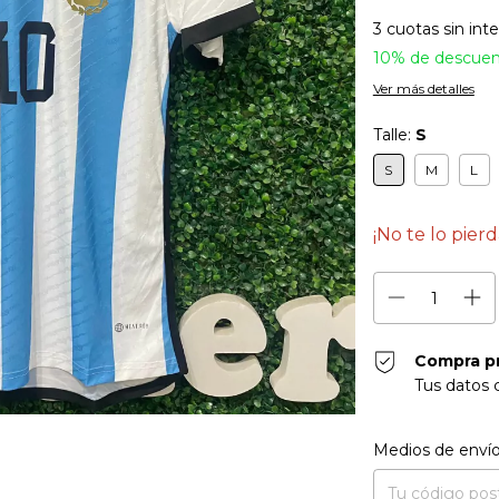
3
cuotas sin int
10% de descue
Ver más detalles
Talle:
S
S
M
L
¡No te lo pierd
Compra p
Tus datos 
Entregas para el CP
Medios de enví