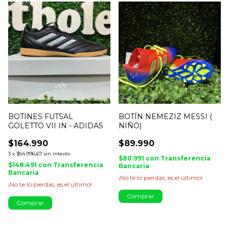
BOTINES FUTSAL
BOTÍN NEMEZIZ MESSI (
GOLETTO VII IN - ADIDAS
NIÑO)
$164.990
$89.990
3
x
$54.996,67
sin interés
$80.991
con
Transferencia
$148.491
con
Transferencia
Bancaria
Bancaria
¡No te lo pierdas, es el último!
¡No te lo pierdas, es el último!
Comprar
Comprar