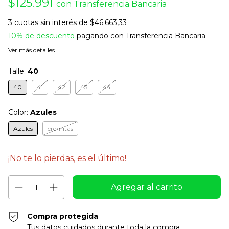
$125.991
con
Transferencia Bancaria
3
cuotas sin interés de
$46.663,33
10% de descuento
pagando con Transferencia Bancaria
Ver más detalles
Talle:
40
40
41
42
43
44
Color:
Azules
Azules
cremitas
¡No te lo pierdas, es el último!
Compra protegida
Tus datos cuidados durante toda la compra.