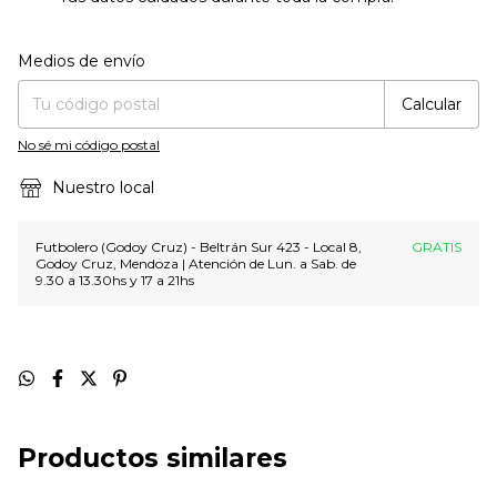
Entregas para el CP:
Cambiar CP
Medios de envío
Calcular
No sé mi código postal
Nuestro local
Futbolero (Godoy Cruz) - Beltrán Sur 423 - Local 8,
GRATIS
Godoy Cruz, Mendoza | Atención de Lun. a Sab. de
9.30 a 13.30hs y 17 a 21hs
Productos similares