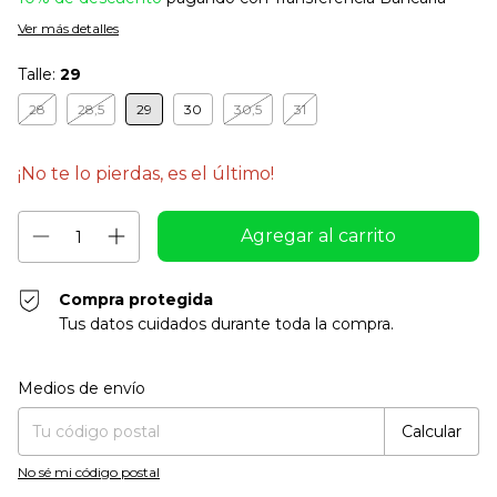
Ver más detalles
Talle:
29
28
28,5
29
30
30,5
31
¡No te lo pierdas, es el último!
Compra protegida
Tus datos cuidados durante toda la compra.
Entregas para el CP:
Cambiar CP
Medios de envío
Calcular
No sé mi código postal