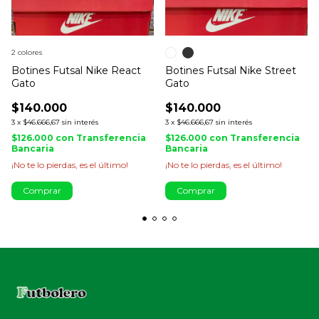
2 colores
Botines Futsal Nike React
Botines Futsal Nike Street
Gato
Gato
$140.000
$140.000
3
x
$46.666,67
sin interés
3
x
$46.666,67
sin interés
$126.000
con
Transferencia
$126.000
con
Transferencia
Bancaria
Bancaria
¡No te lo pierdas, es el último!
¡No te lo pierdas, es el último!
Comprar
Comprar