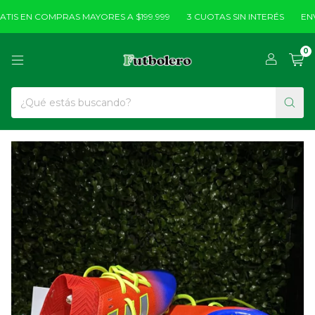
IS EN COMPRAS MAYORES A $199.999
3 CUOTAS SIN INTERÉS
ENVÍ
0