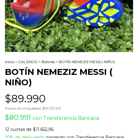
Inicio
>
CALZADO
>
Botines
>
BOTÍN NEMEZIZ MESSI ( NIÑO)
BOTÍN NEMEZIZ MESSI (
NIÑO)
$89.990
Precio sin impuestos
$74.371,90
$80.991
con
Transferencia Bancaria
12
cuotas de
$11.652,96
10% de descuento
pagando con Transferencia Bancaria