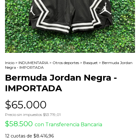
Inicio
>
INDUMENTARIA
>
Otros deportes
>
Basquet
>
Bermuda Jordan
Negra - IMPORTADA
Bermuda Jordan Negra -
IMPORTADA
$65.000
Precio sin impuestos
$53.719,01
$58.500
con
Transferencia Bancaria
12
cuotas de
$8.416,96