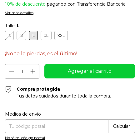
10% de descuento
pagando con Transferencia Bancaria
Ver más detalles
Talle:
L
S
M
L
XL
XXL
¡No te lo pierdas, es el último!
Compra protegida
Tus datos cuidados durante toda la compra.
Entregas para el CP:
Cambiar CP
Medios de envío
Calcular
No sé mi código postal