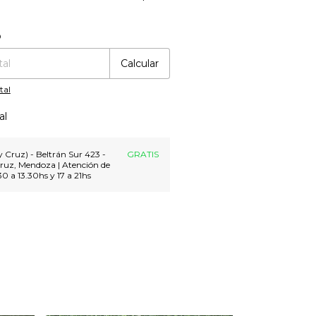
:
Cambiar CP
o
Calcular
tal
al
 Cruz) - Beltrán Sur 423 -
GRATIS
ruz, Mendoza | Atención de
30 a 13.30hs y 17 a 21hs