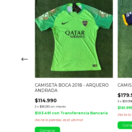
- 1905
CAMISETA BOCA 2018 - ARQUERO
CAMIS
ANDRADA
$179.
$114.990
3
x
$59.99
ia Bancaria
3
x
$38.330
sin interés
$161.99
$103.491
con
Transferencia Bancaria
¡No te lo
¡No te lo pierdas, es el último!
Comp
Comprar