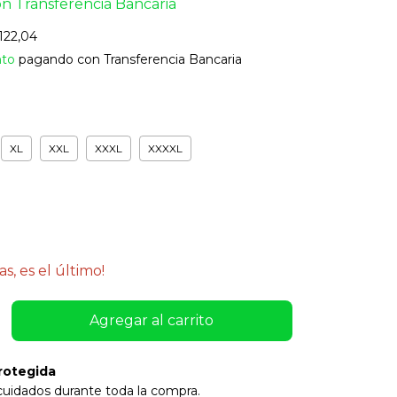
on
Transferencia Bancaria
122,04
nto
pagando con Transferencia Bancaria
XL
XXL
XXXL
XXXXL
as, es el último!
rotegida
cuidados durante toda la compra.