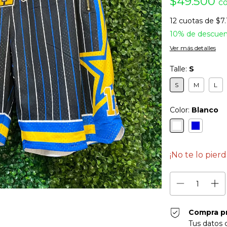
$49.500
c
12
cuotas de
$7.
10% de descue
Ver más detalles
Talle:
S
S
M
L
Color:
Blanco
¡No te lo pierd
Compra p
Tus datos 