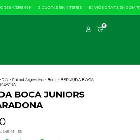
 $199.999
3 CUOTAS SIN INTERÉS
ENVÍOS GRATIS EN COMPRAS MAY
0
ARIA
>
Fútbol Argentino
>
Boca
>
BERMUDA BOCA
ARADONA
DA BOCA JUNIORS
ARADONA
0
os
$45.454,55