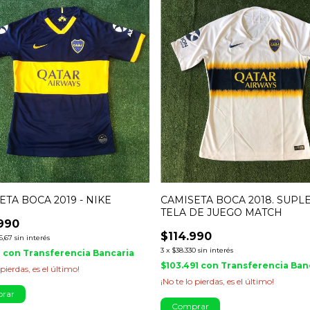
ETA BOCA 2019 - NIKE
CAMISETA BOCA 2018. SUPL
TELA DE JUEGO MATCH
990
$114.990
6,67
sin interés
3
x
$38.330
sin interés
1
con
Transferencia Bancaria
$103.491
con
Transferencia Ban
 pierdas, es el último!
¡No te lo pierdas, es el último!
rar
Comprar