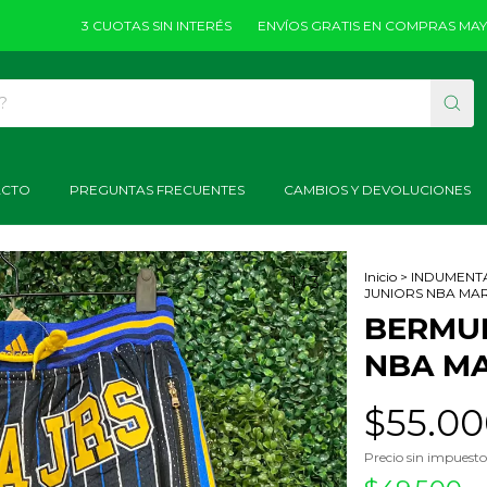
3 CUOTAS SIN INTERÉS
ENVÍOS GRATIS EN COMPRAS MAYORES A
ACTO
PREGUNTAS FRECUENTES
CAMBIOS Y DEVOLUCIONES
Inicio
>
INDUMENT
1
/
3
JUNIORS NBA M
BERMU
NBA M
$55.00
Precio sin impuest