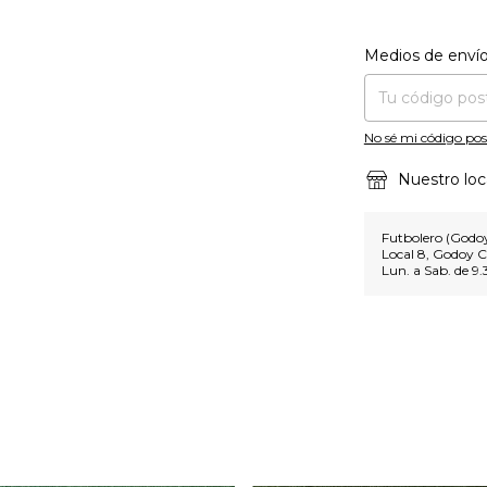
Entregas para el CP
Medios de enví
No sé mi código pos
Nuestro loc
Futbolero (Godoy
Local 8, Godoy C
Lun. a Sab. de 9.