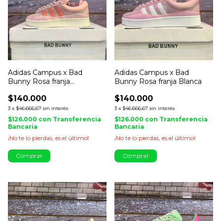
Adidas Campus x Bad
Adidas Campus x Bad
Bunny Rosa franja
Bunny Rosa franja Blanca
Anaranjado
$140.000
$140.000
3
x
$46.666,67
sin interés
3
x
$46.666,67
sin interés
$126.000
con
Transferencia
$126.000
con
Transferencia
Bancaria
Bancaria
¡No te lo pierdas, es el último!
¡No te lo pierdas, es el último!
Comprar
Comprar