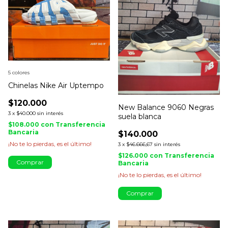
5 colores
Chinelas Nike Air Uptempo
$120.000
New Balance 9060 Negras
3
x
$40.000
sin interés
suela blanca
$108.000
con
Transferencia
Bancaria
$140.000
¡No te lo pierdas, es el último!
3
x
$46.666,67
sin interés
$126.000
con
Transferencia
Comprar
Bancaria
¡No te lo pierdas, es el último!
Comprar