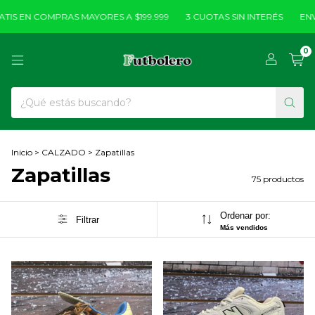
 EN COMPRAS MAYORES A $199.999
3 CUOTAS SIN INTERÉS
ENVÍOS
0
Inicio
>
CALZADO
>
Zapatillas
Zapatillas
75 productos
Ordenar por:
Filtrar
Más vendidos