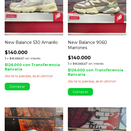
New Balance 530 Amarillo
New Balance 9060
Marrones
$140.000
$140.000
3
x
$46.666,67
sin interés
3
x
$46.666,67
sin interés
$126.000
con
Transferencia
Bancaria
$126.000
con
Transferencia
Bancaria
¡No te lo pierdas, es el último!
¡No te lo pierdas, es el último!
Comprar
Comprar