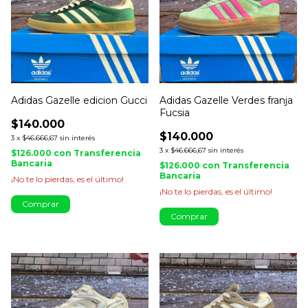
Adidas Gazelle edicion Gucci
Adidas Gazelle Verdes franja
Fucsia
$140.000
$140.000
3
x
$46.666,67
sin interés
3
x
$46.666,67
sin interés
$126.000
con
Transferencia
Bancaria
$126.000
con
Transferencia
Bancaria
¡No te lo pierdas, es el último!
¡No te lo pierdas, es el último!
Comprar
Comprar