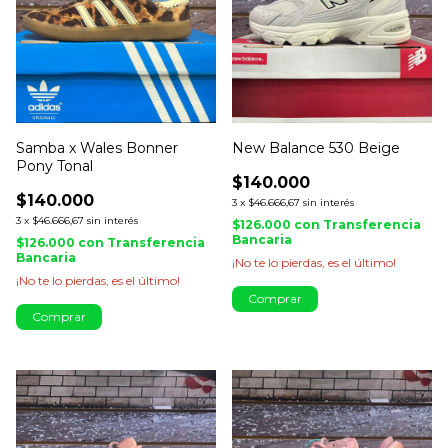
Samba x Wales Bonner
New Balance 530 Beige
Pony Tonal
$140.000
$140.000
3
x
$46.666,67
sin interés
3
x
$46.666,67
sin interés
$126.000
con
Transferencia
Bancaria
$126.000
con
Transferencia
Bancaria
¡No te lo pierdas, es el último!
¡No te lo pierdas, es el último!
Comprar
Comprar