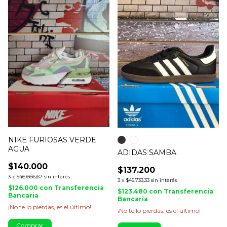
NIKE FURIOSAS VERDE
AGUA
ADIDAS SAMBA
$140.000
$137.200
3
x
$46.666,67
sin interés
3
x
$45.733,33
sin interés
$126.000
con
Transferencia
$123.480
con
Transferencia
Bancaria
Bancaria
¡No te lo pierdas, es el último!
¡No te lo pierdas, es el último!
Comprar