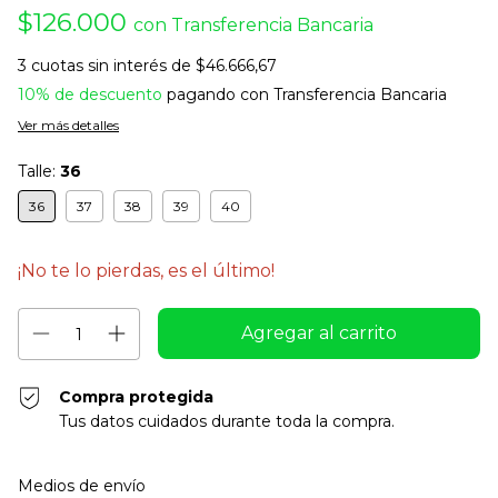
$126.000
con
Transferencia Bancaria
3
cuotas sin interés de
$46.666,67
10% de descuento
pagando con Transferencia Bancaria
Ver más detalles
Talle:
36
36
37
38
39
40
¡No te lo pierdas, es el último!
Compra protegida
Tus datos cuidados durante toda la compra.
Entregas para el CP:
Cambiar CP
Medios de envío