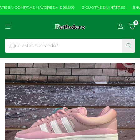
IS EN COMPRAS MAYORES A $199.999
3 CUOTAS SIN INTERÉS
ENVÍO
0
1
/
2