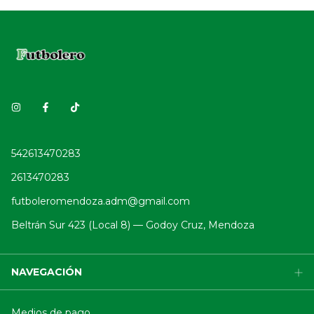
542613470283
2613470283
futboleromendoza.adm@gmail.com
Beltrán Sur 423 (Local 8) — Godoy Cruz, Mendoza
NAVEGACIÓN
Medios de pago