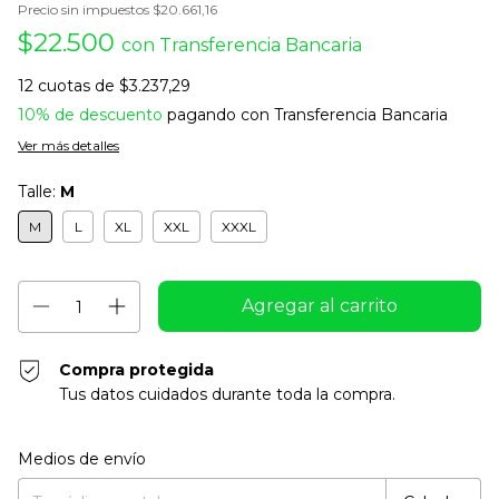
Precio sin impuestos
$20.661,16
$22.500
con
Transferencia Bancaria
12
cuotas de
$3.237,29
10% de descuento
pagando con Transferencia Bancaria
Ver más detalles
Talle:
M
M
L
XL
XXL
XXXL
Compra protegida
Tus datos cuidados durante toda la compra.
Entregas para el CP:
Cambiar CP
Medios de envío