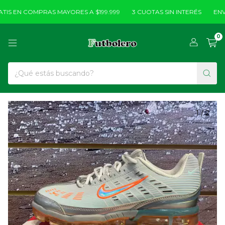
IS EN COMPRAS MAYORES A $199.999
3 CUOTAS SIN INTERÉS
ENVÍO
0
1
/
2