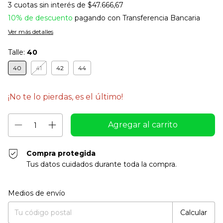
3
cuotas sin interés de
$47.666,67
10% de descuento
pagando con Transferencia Bancaria
Ver más detalles
Talle:
40
40
41
42
44
¡No te lo pierdas, es el último!
Compra protegida
Tus datos cuidados durante toda la compra.
Entregas para el CP:
Cambiar CP
Medios de envío
Calcular