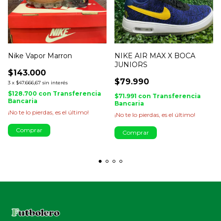
Nike Vapor Marron
NIKE AIR MAX X BOCA
JUNIORS
$143.000
$79.990
3
x
$47.666,67
sin interés
$128.700
con
Transferencia
$71.991
con
Transferencia
Bancaria
Bancaria
¡No te lo pierdas, es el último!
¡No te lo pierdas, es el último!
Comprar
Comprar