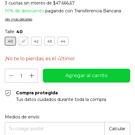
3
cuotas sin interés de
$47.666,67
10% de descuento
pagando con Transferencia Bancaria
Ver más detalles
Talle:
40
40
41
42
43
44
¡No te lo pierdas, es el último!
Compra protegida
Tus datos cuidados durante toda la compra.
Entregas para el CP:
Cambiar CP
Medios de envío
Calcular