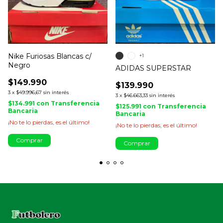
Nike Furiosas Blancas c/
+1
Negro
ADIDAS SUPERSTAR
$149.990
$139.990
3
x
$49.996,67
sin interés
3
x
$46.663,33
sin interés
$134.991
con
Transferencia
$125.991
con
Transferencia
Bancaria
Bancaria
¡No te lo pierdas, es el último!
¡No te lo pierdas, es el último!
Comprar
Comprar