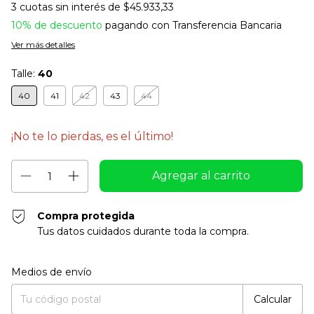
3
cuotas sin interés de
$45.933,33
10% de descuento
pagando con Transferencia Bancaria
Ver más detalles
Talle:
40
40
41
42
43
44
¡No te lo pierdas, es el último!
Compra protegida
Tus datos cuidados durante toda la compra.
Entregas para el CP:
Cambiar CP
Medios de envío
Calcular