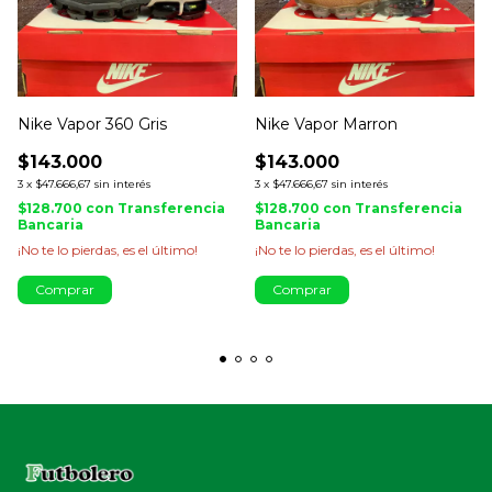
Nike Vapor 360 Gris
Nike Vapor Marron
$143.000
$143.000
3
x
$47.666,67
sin interés
3
x
$47.666,67
sin interés
$128.700
con
Transferencia
$128.700
con
Transferencia
Bancaria
Bancaria
¡No te lo pierdas, es el último!
¡No te lo pierdas, es el último!
Comprar
Comprar