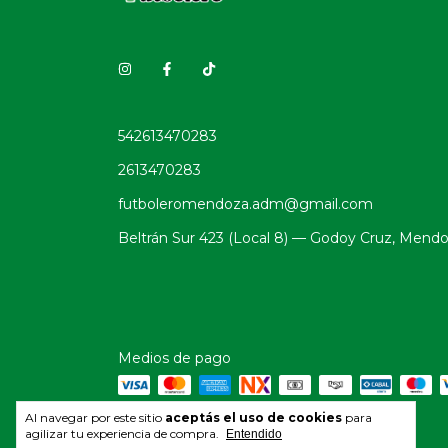
542613470283
2613470283
futboleromendoza.adm@gmail.com
Beltrán Sur 423 (Local 8) — Godoy Cruz, Mend
Medios de pago
Al navegar por este sitio
aceptás el uso de cookies
para
agilizar tu experiencia de compra.
Entendido