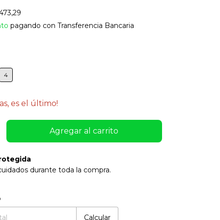
473,29
nto
pagando con Transferencia Bancaria
4
as, es el último!
rotegida
cuidados durante toda la compra.
:
Cambiar CP
o
Calcular