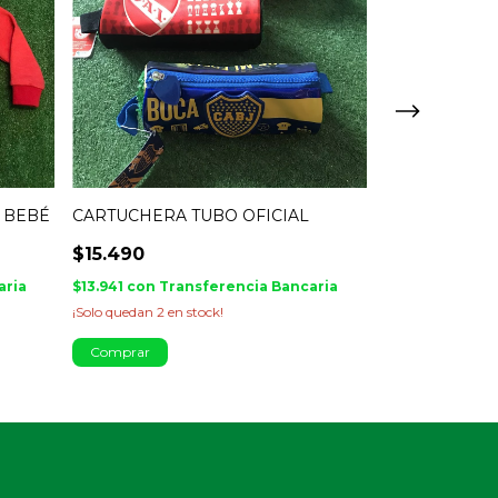
 BEBÉ
CARTUCHERA TUBO OFICIAL
BUZO ALGOD
HLH BEBÉ
$15.490
$15.990
aria
$13.941
con
Transferencia Bancaria
$14.391
con
Tra
¡Solo quedan
2
en stock!
¡No te lo pierdas, 
Comprar
Comprar