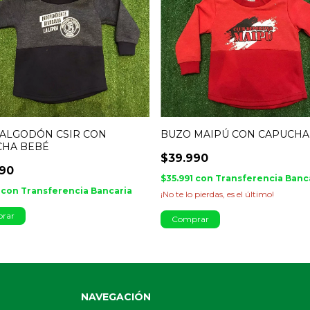
ALGODÓN CSIR CON
BUZO MAIPÚ CON CAPUCHA
CHA BEBÉ
$39.990
990
$35.991
con
Transferencia Banc
1
con
Transferencia Bancaria
¡No te lo pierdas, es el último!
rar
Comprar
NAVEGACIÓN