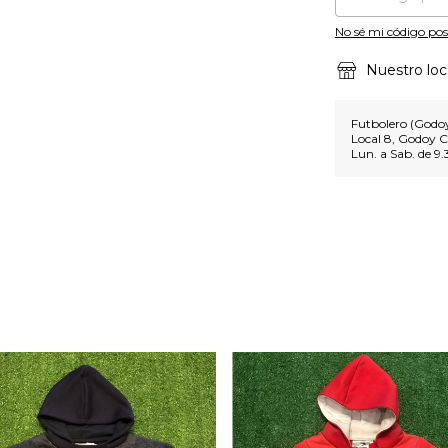
No sé mi código pos
Nuestro loc
Futbolero (Godoy
Local 8, Godoy C
Lun. a Sab. de 9.