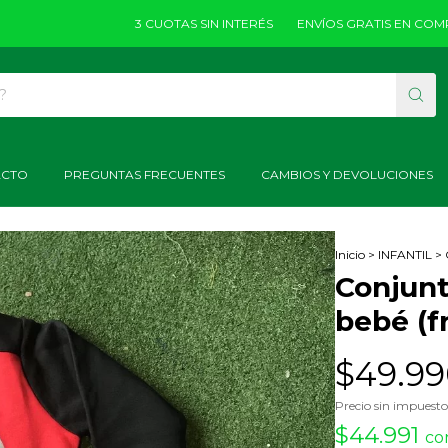
3 CUOTAS SIN INTERÉS
ENVÍOS GRATIS EN COMPRAS M
ACTO
PREGUNTAS FRECUENTES
CAMBIOS Y DEVOLUCIONES
Inicio
>
INFANTIL
>
Conjunt
bebé (f
$49.99
Precio sin impuest
$44.991
co