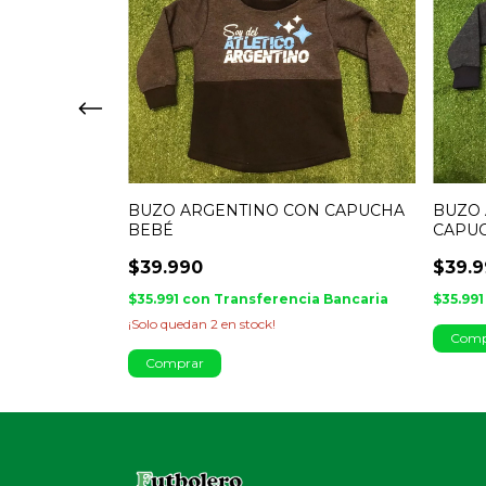
ALGODÓN -
BUZO ARGENTINO CON CAPUCHA
BUZO 
BEBÉ
CAPU
$39.990
$39.
ia Bancaria
$35.991
con
Transferencia Bancaria
$35.99
¡Solo quedan
2
en stock!
Comp
Comprar