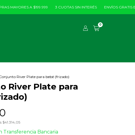
AYORES A $199.999
3 CUOTAS SIN INTERÉS
ENVÍOS GRATIS EN COM
0
Conjunto River Plate para bebé (frizado)
o River Plate para
rizado)
0
os
$41.314,05
n
Transferencia Bancaria