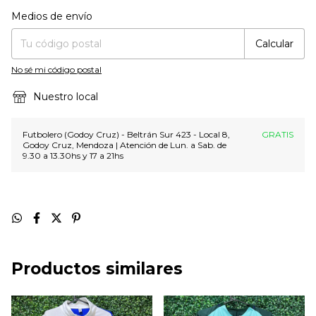
Entregas para el CP:
Cambiar CP
Medios de envío
Calcular
No sé mi código postal
Nuestro local
Futbolero (Godoy Cruz) - Beltrán Sur 423 - Local 8,
GRATIS
Godoy Cruz, Mendoza | Atención de Lun. a Sab. de
9.30 a 13.30hs y 17 a 21hs
Productos similares