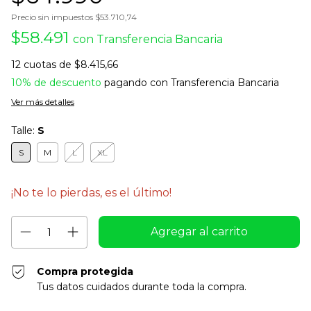
Precio sin impuestos
$53.710,74
$58.491
con
Transferencia Bancaria
12
cuotas de
$8.415,66
10% de descuento
pagando con Transferencia Bancaria
Ver más detalles
Talle:
S
S
M
L
XL
¡No te lo pierdas, es el último!
Compra protegida
Tus datos cuidados durante toda la compra.