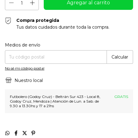
Compra protegida
Tus datos cuidados durante toda la compra.
Entregas para el CP:
Cambiar CP
Medios de envío
Calcular
No sé mi código postal
Nuestro local
Futbolero (Godoy Cruz) - Beltrán Sur 423 - Local 8,
GRATIS
Godoy Cruz, Mendoza | Atención de Lun. a Sab. de
9.30 a 13.30hs y 17 a 21hs