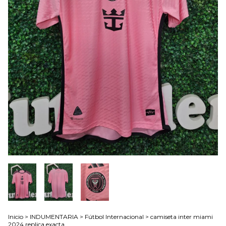
Inicio
>
INDUMENTARIA
>
Fútbol Internacional
>
camiseta inter miami
2024 replica exacta