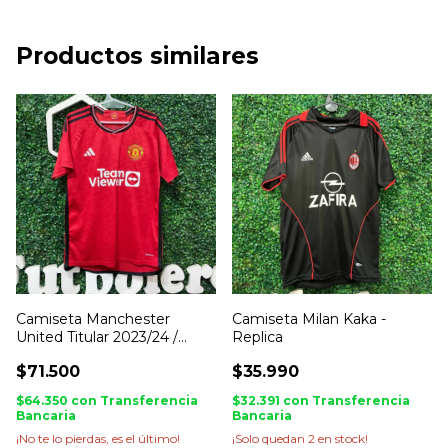
Productos similares
Camiseta Manchester
Camiseta Milan Kaka -
United Titular 2023/24 /
Replica
Replica importada
$71.500
$35.990
$64.350
con
Transferencia
$32.391
con
Transferencia
Bancaria
Bancaria
¡No te lo pierdas, es el último!
¡Solo quedan
2
en stock!