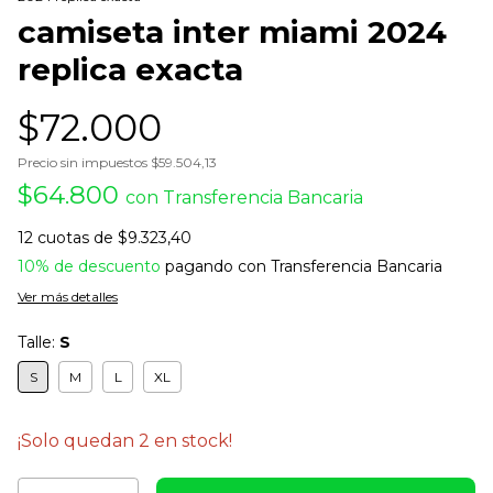
camiseta inter miami 2024
replica exacta
$72.000
Precio sin impuestos
$59.504,13
$64.800
con
Transferencia Bancaria
12
cuotas de
$9.323,40
10% de descuento
pagando con Transferencia Bancaria
Ver más detalles
Talle:
S
S
M
L
XL
¡Solo quedan
2
en stock!