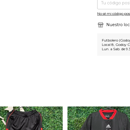
No sé mi código pos
Nuestro loc
Futbolero (Godoy
Local 8, Godoy C
Lun. a Sab. de 9.