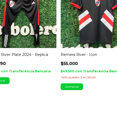
 River Plate 2024 - Replica
Remera River - Icon
990
$55.000
1
con
Transferencia Bancaria
$49.500
con
Transferencia Ban
¡Solo quedan
2
en stock!
rar
Comprar