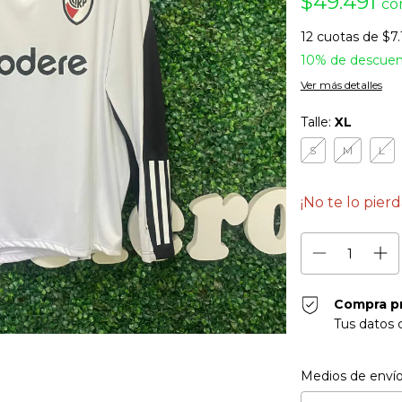
$49.491
co
12
cuotas de
$7.
10% de descue
Ver más detalles
Talle:
XL
S
M
L
¡No te lo pierd
Compra p
Tus datos 
Entregas para el CP
Medios de enví