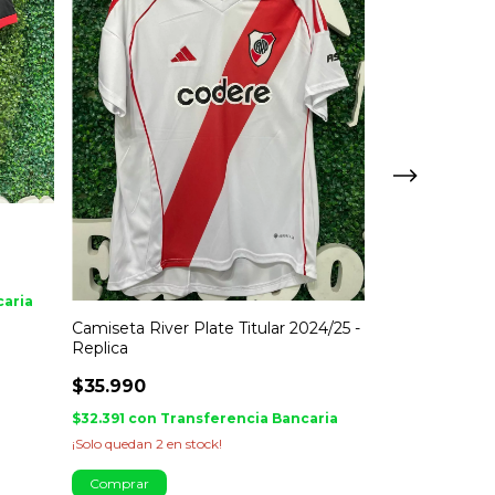
Musculosa Riv
$29.990
caria
$26.991
con
Tra
¡No te lo pierdas, 
Camiseta River Plate Titular 2024/25 -
Replica
Comprar
$35.990
$32.391
con
Transferencia Bancaria
¡Solo quedan
2
en stock!
Comprar