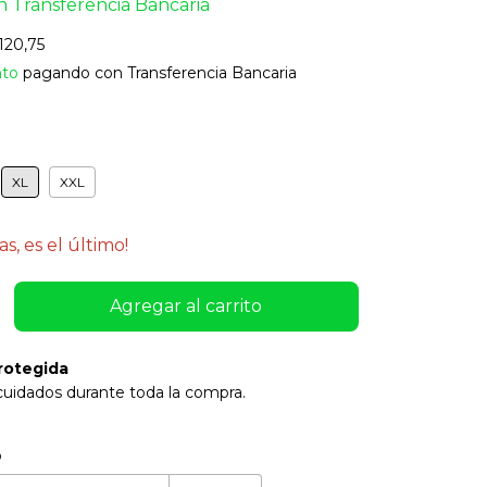
n
Transferencia Bancaria
120,75
nto
pagando con Transferencia Bancaria
XL
XXL
as, es el último!
rotegida
cuidados durante toda la compra.
:
Cambiar CP
o