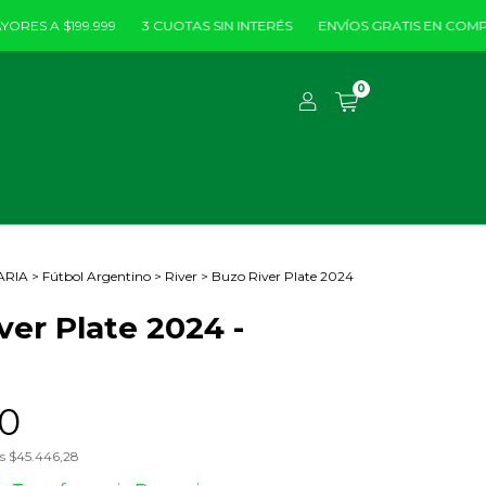
A $199.999
3 CUOTAS SIN INTERÉS
ENVÍOS GRATIS EN COMPRAS M
0
ARIA
>
Fútbol Argentino
>
River
>
Buzo River Plate 2024
ver Plate 2024 -
0
os
$45.446,28