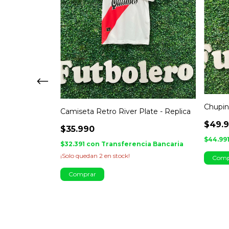
Chupin
Camiseta Retro River Plate - Replica
$49.
$35.990
$44.99
$32.391
con
Transferencia Bancaria
024 -
¡Solo quedan
2
en stock!
Comp
Comprar
ia Bancaria