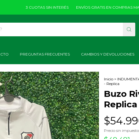
3 CUOTAS SIN INTERÉS
ENVÍOS GRATIS EN COMPRAS MAYORES 
ACTO
PREGUNTAS FRECUENTES
CAMBIOS Y DEVOLUCIONES
Inicio
>
INDUMENT
1
/
2
- Replica
Buzo Ri
Replica
$54.99
Precio sin impuest