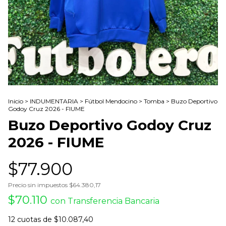
Inicio
>
INDUMENTARIA
>
Fútbol Mendocino
>
Tomba
>
Buzo Deportivo
Godoy Cruz 2026 - FIUME
Buzo Deportivo Godoy Cruz
2026 - FIUME
$77.900
Precio sin impuestos
$64.380,17
$70.110
con
Transferencia Bancaria
12
cuotas de
$10.087,40