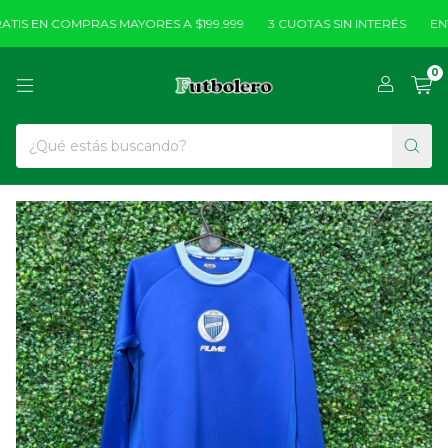
IS EN COMPRAS MAYORES A $199.999
3 CUOTAS SIN INTERÉS
ENVÍ
0