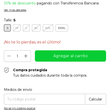
10% de descuento
pagando con Transferencia Bancaria
Ver más detalles
Talle:
S
S
M
L
XL
XXL
XXXL
¡No te lo pierdas, es el último!
Compra protegida
Tus datos cuidados durante toda la compra.
Entregas para el CP:
Cambiar CP
Medios de envío
Calcular
No sé mi código postal