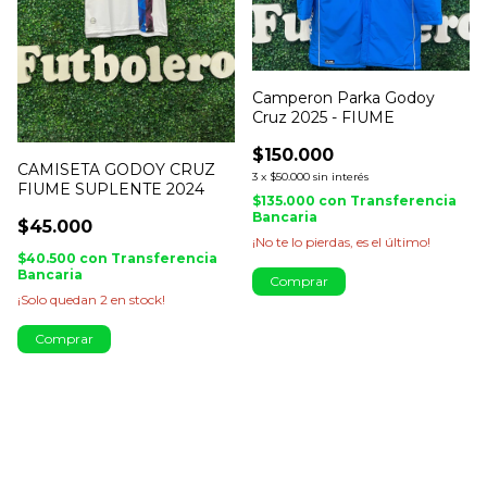
Camperon Parka Godoy
Cruz 2025 - FIUME
$150.000
CAMISETA GODOY CRUZ
3
x
$50.000
sin interés
FIUME SUPLENTE 2024
$135.000
con
Transferencia
Bancaria
$45.000
¡No te lo pierdas, es el último!
$40.500
con
Transferencia
Bancaria
Comprar
¡Solo quedan
2
en stock!
Comprar